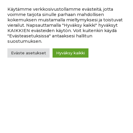
Itä-Suomen yliopiston rehtori
Käytämme verkkosivustollamme evästeitä, jotta
voimme tarjota sinulle parhaan mahdollisen
Hallituksen jäsenet
kokemuksen muistamalla mieltymyksesi ja toistuvat
vierailut. Napsauttamalla "Hyväksy kaikki" hyväksyt
KAIKKIEN evästeiden käytön. Voit kuitenkin käydä
"Evästeasetuksissa" antaaksesi hallitun
suostumuksen.
Eväste asetukset
Hyväksy kaikki
HARRI BROMAN
JANI HALME
Hallituksen puheenjohtaja,
Vapaa toimittaja ja luova
Broman Yhtiöt Oy
johtaja