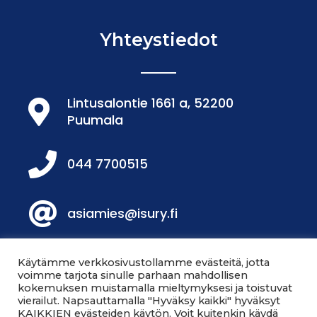
Yhteystiedot
Lintusalontie 1661 a, 52200
Puumala
044 7700515
asiamies@isury.fi
Löydät meidät Facebookista!
Käytämme verkkosivustollamme evästeitä, jotta
voimme tarjota sinulle parhaan mahdollisen
kokemuksen muistamalla mieltymyksesi ja toistuvat
vierailut. Napsauttamalla "Hyväksy kaikki" hyväksyt
Löydät meidät myös
KAIKKIEN evästeiden käytön. Voit kuitenkin käydä