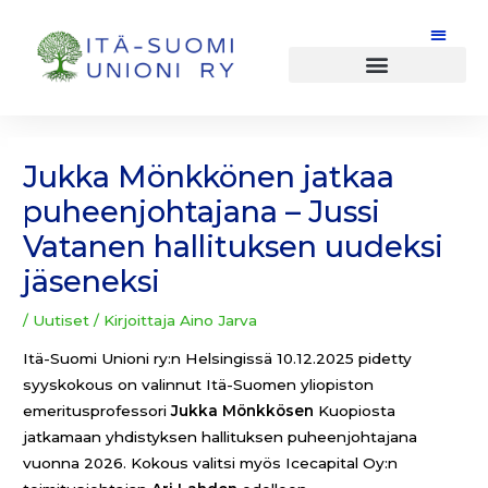
Siirry
sisältöön
Post
navigation
Jukka Mönkkönen jatkaa
puheenjohtajana – Jussi
Vatanen hallituksen uudeksi
jäseneksi
/
Uutiset
/ Kirjoittaja
Aino Jarva
Itä-Suomi Unioni ry:n Helsingissä 10.12.2025 pidetty
syyskokous on valinnut Itä-Suomen yliopiston
emeritusprofessori
Jukka Mönkkösen
Kuopiosta
jatkamaan yhdistyksen hallituksen puheenjohtajana
vuonna 2026. Kokous valitsi myös Icecapital Oy:n