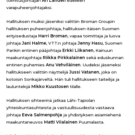
toimitusjohtajan
Ari Lahden
edelleen
varapuheenjohtajaksi.
Hallituksen muiksi jäseniksi valittiin Broman Groupin
hallituksen puheenjohtaja, hallituksen itäisen Suomen
erityisedustaja
Harri Broman
, vapaa toimittaja ja luova
johtaja
Jani Halme
, VTT:n johtaja
Jenny Hasu
, Suomen
Pankin entinen pääjohtaja
Erkki Liikanen
, Kainuun
maakuntajohtaja
Riikka Pirkkalainen
sekä eduskunnan
entinen puhemies
Anu Vehviläinen
. Uudeksi jäseneksi
hallitukseen valittiin näyttelijä
Jussi Vatanen
, joka on
kotoisin Sonkajärveltä. Hän tuli hallitukseen taiteilija ja
lauluntekijä
Mikko Kuustosen
tilalle.
Hallituksen sihteerinä jatkaa Lähi-Tapiolan
yhteiskuntasuhteista ja vastuullisuudesta vastaava
johtaja
Eeva Salmenpohja
ja yhdistyksen asiamiehenä
maakuntaneuvos
Matti Viialainen
Puumalasta.