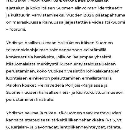
Itä-Suomi Unioni toimii verkostona itäsuomalaisen
ajattelun ja koko itäisen Suomen elinvoiman, identiteetin
ja kulttuurin vahvistamiseksi. Vuoden 2026 päätapahtuma
on marraskuussa Kainuussa järjestettävä viides Itä-Suomi
– foorumi.
Yhdistys osallistuu maan hallituksen itäisen Suomen
toimenpideohjelman toimeenpanoon edistämällä
konkreettisia hankkeita, joilla on laajempaa yhteistä
itäsuomalaista merkitystä, kuten erityistalousalueiden
perustaminen, koko Vuoksen vesistön lohikalakantojen
luontaisen elinkierron palauttaminen ennallistamalla
Palokin kosket Heinävedellä Pohjois-Karjalassa ja
Suomen uuden kansallisen erä- ja luontokulttuurimuseon
perustaminen Imatralle.
Yhdistys seuraa ja tukee Itä-Suomen saavutettavuuden
kannalta strategisesti tärkeitä liikennehankkeita (Vt 5, Vt
6, Karjalan- ja Savonradat, lentoliikenneyhteydet, Itärata,