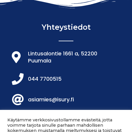
Yhteystiedot
Lintusalontie 1661 a, 52200
Puumala
044 7700515
asiamies@isury.fi
Löydät meidät Facebookista!
Käytämme verkkosivustollamme evästeitä, jotta
voimme tarjota sinulle parhaan mahdollisen
kokemuksen muistamalla mieltymyksesi ja toistuvat