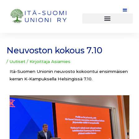
Siirry
sisältöön
Post
navigation
Neuvoston kokous 7.10
/
Uutiset
/ Kirjoittaja
Asiamies
Itä-Suomen Unionin neuvosto kokoontui ensimmäisen
kerran K-Kampuksella Helsingissä 7.10.