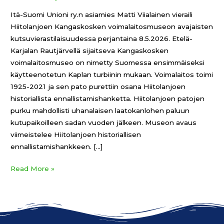
Itä-Suomi Unioni ry.n asiamies Matti Viialainen vieraili
Hiitolanjoen Kangaskosken voimalaitosmuseon avajaisten
kutsuvierastilaisuudessa perjantaina 8.5.2026. Etelä-
Karjalan Rautjärvellä sijaitseva Kangaskosken
voimalaitosmuseo on nimetty Suomessa ensimmäiseksi
käytteenotetun Kaplan turbiinin mukaan. Voimalaitos toimi
1925-2021 ja sen pato purettiin osana Hiitolanjoen
historiallista ennallistamishanketta. Hiitolanjoen patojen
purku mahdollisti uhanalaisen laatokanlohen paluun
kutupaikoilleen sadan vuoden jälkeen. Museon avaus
viimeistelee Hiitolanjoen historiallisen
ennallistamishankkeen. […]
Read More »