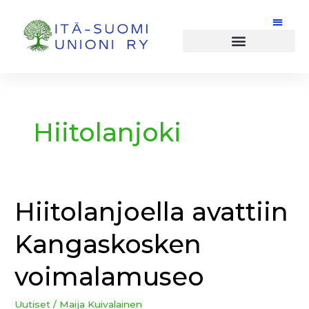
Siirry
sisältöön
Hiitolanjoki
Hiitolanjoella avattiin
Hiitolanjoella
avattiin
Kangaskosken
Kangaskosken
voimalamuseo
voimalamuseo
Uutiset
/
Maija Kuivalainen