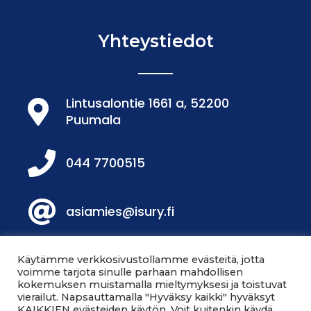
Yhteystiedot
Lintusalontie 1661 a, 52200
Puumala
044 7700515
asiamies@isury.fi
Löydät meidät Facebookista!
Käytämme verkkosivustollamme evästeitä, jotta
voimme tarjota sinulle parhaan mahdollisen
kokemuksen muistamalla mieltymyksesi ja toistuvat
vierailut. Napsauttamalla "Hyväksy kaikki" hyväksyt
Löydät meidät myös
KAIKKIEN evästeiden käytön. Voit kuitenkin käydä