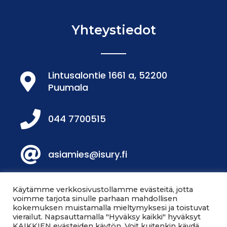
Yhteystiedot
Lintusalontie 1661 a, 52200
Puumala
044 7700515
asiamies@isury.fi
Löydät meidät Facebookista!
Käytämme verkkosivustollamme evästeitä, jotta
voimme tarjota sinulle parhaan mahdollisen
kokemuksen muistamalla mieltymyksesi ja toistuvat
vierailut. Napsauttamalla "Hyväksy kaikki" hyväksyt
Löydät meidät myös
KAIKKIEN evästeiden käytön. Voit kuitenkin käydä