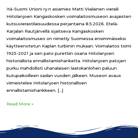
Itä-Suomi Unioni ry.n asiamies Matti Viialainen vieraili
Hiitolanjoen Kangaskosken voimalaitosmuseon avajaisten
kutsuvierastilaisuudessa perjantaina 8.5.2026. Etelä-
Karjalan Rautjärvellä sijaitseva Kangaskosken
voimalaitosmuseo on nimetty Suomessa ensimmäiseksi
käytteenotetun Kaplan turbiinin mukaan. Voimalaitos toimi
1925-2021 ja sen pato purettiin osana Hiitolanjoen
historiallista ennallistamishanketta. Hiitolanjoen patojen
purku mahdollisti uhanalaisen laatokanlohen paluun
kutupaikoilleen sadan vuoden jälkeen. Museon avaus
viimeistelee Hiitolanjoen historiallisen
ennallistamishankkeen. […]
Read More »