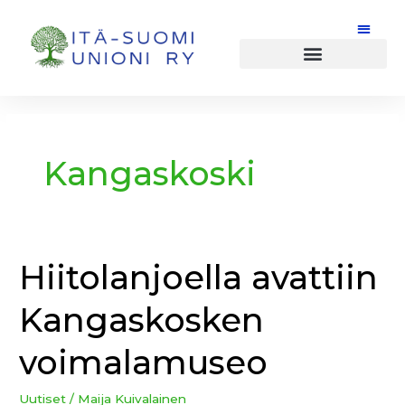
Siirry
sisältöön
Kangaskoski
Hiitolanjoella avattiin
Hiitolanjoella
avattiin
Kangaskosken
Kangaskosken
voimalamuseo
voimalamuseo
Uutiset
/
Maija Kuivalainen