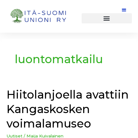
Siirry
sisältöön
luontomatkailu
Hiitolanjoella avattiin
Hiitolanjoella
avattiin
Kangaskosken
Kangaskosken
voimalamuseo
voimalamuseo
Uutiset
/
Maija Kuivalainen