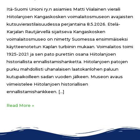
Itä-Suomi Unioni ry.n asiamies Matti Viialainen vieraili
Hiitolanjoen Kangaskosken voimalaitosmuseon avajaisten
kutsuvierastilaisuudessa perjantaina 8.5.2026. Etelä-
Karjalan Rautjärvellä sijaitseva Kangaskosken
voimalaitosmuseo on nimetty Suomessa ensimmäiseksi
käytteenotetun Kaplan turbiinin mukaan. Voimalaitos toimi
1925-2021 ja sen pato purettiin osana Hiitolanjoen
historiallista ennallistamishanketta. Hiitolanjoen patojen
purku mahdollisti uhanalaisen laatokanlohen paluun
kutupaikoilleen sadan vuoden jälkeen. Museon avaus
viimeistelee Hiitolanjoen historiallisen
ennallistamishankkeen. […]
Read More »