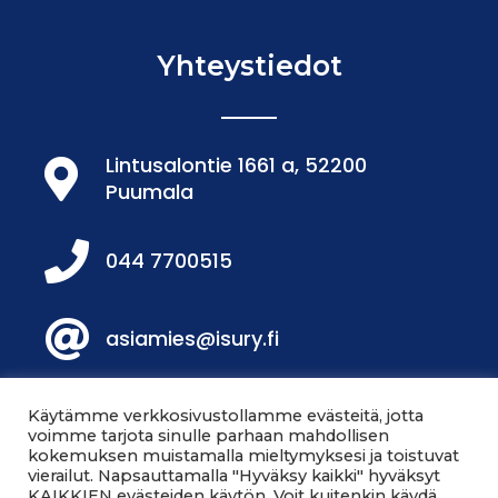
Yhteystiedot
Lintusalontie 1661 a, 52200
Puumala
044 7700515
asiamies@isury.fi
Löydät meidät Facebookista!
Käytämme verkkosivustollamme evästeitä, jotta
voimme tarjota sinulle parhaan mahdollisen
kokemuksen muistamalla mieltymyksesi ja toistuvat
vierailut. Napsauttamalla "Hyväksy kaikki" hyväksyt
Löydät meidät myös
KAIKKIEN evästeiden käytön. Voit kuitenkin käydä