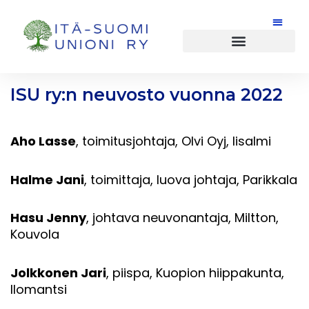
Siirry
sisältöön
ISU ry:n neuvosto vuonna 2022
Aho Lasse
, toimitusjohtaja, Olvi Oyj, Iisalmi
Halme Jani
, toimittaja, luova johtaja, Parikkala
Hasu Jenny
, johtava neuvonantaja, Miltton,
Kouvola
Jolkkonen Jari
, piispa, Kuopion hiippakunta,
Ilomantsi