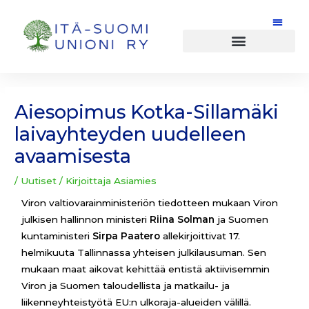
Siirry
sisältöön
Post
navigation
Aiesopimus Kotka-Sillamäki
laivayhteyden uudelleen
avaamisesta
/
Uutiset
/ Kirjoittaja
Asiamies
Viron valtiovarainministeriön tiedotteen mukaan Viron
julkisen hallinnon ministeri
Riina Solman
ja Suomen
kuntaministeri
Sirpa Paatero
allekirjoittivat 17.
helmikuuta Tallinnassa yhteisen julkilausuman. Sen
mukaan maat aikovat kehittää entistä aktiivisemmin
Viron ja Suomen taloudellista ja matkailu- ja
liikenneyhteistyötä EU:n ulkoraja-alueiden välillä.