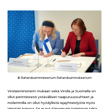
© Rahandusministeerium Rahandusministeerium
Virolaisministerin mukaan sekä Virolla ja Suomella on
ollut perinteisesti ystävälliset naapuruussuhteet ja
molemmilla on ollut hyödyllistä rajayhteistyötä myös
Venäjän kanssa. Se ei nyt itänaapurin toiminnan takia