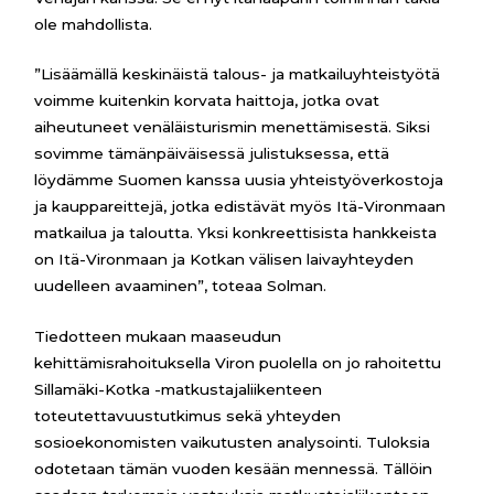
ole mahdollista.
”Lisäämällä keskinäistä talous- ja matkailuyhteistyötä
voimme kuitenkin korvata haittoja, jotka ovat
aiheutuneet venäläisturismin menettämisestä. Siksi
sovimme tämänpäiväisessä julistuksessa, että
löydämme Suomen kanssa uusia yhteistyöverkostoja
ja kauppareittejä, jotka edistävät myös Itä-Vironmaan
matkailua ja taloutta. Yksi konkreettisista hankkeista
on Itä-Vironmaan ja Kotkan välisen laivayhteyden
uudelleen avaaminen”, toteaa Solman.
Tiedotteen mukaan maaseudun
kehittämisrahoituksella Viron puolella on jo rahoitettu
Sillamäki-Kotka -matkustajaliikenteen
toteutettavuustutkimus sekä yhteyden
sosioekonomisten vaikutusten analysointi. Tuloksia
odotetaan tämän vuoden kesään mennessä. Tällöin