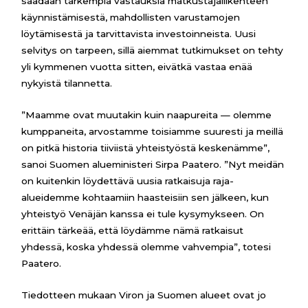
saadaan tarkempia vastauksia matkustajaliikenteen
käynnistämisestä, mahdollisten varustamojen
löytämisestä ja tarvittavista investoinneista. Uusi
selvitys on tarpeen, sillä aiemmat tutkimukset on tehty
yli kymmenen vuotta sitten, eivätkä vastaa enää
nykyistä tilannetta.
”Maamme ovat muutakin kuin naapureita — olemme
kumppaneita, arvostamme toisiamme suuresti ja meillä
on pitkä historia tiiviistä yhteistyöstä keskenämme”,
sanoi Suomen alueministeri Sirpa Paatero. ”Nyt meidän
on kuitenkin löydettävä uusia ratkaisuja raja-
alueidemme kohtaamiin haasteisiin sen jälkeen, kun
yhteistyö Venäjän kanssa ei tule kysymykseen. On
erittäin tärkeää, että löydämme nämä ratkaisut
yhdessä, koska yhdessä olemme vahvempia”, totesi
Paatero.
Tiedotteen mukaan Viron ja Suomen alueet ovat jo