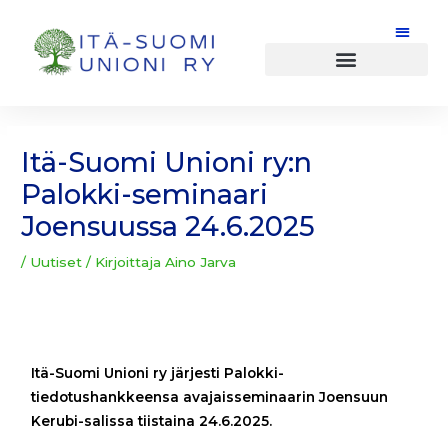
Siirry
sisältöön
Post
navigation
Itä-Suomi Unioni ry:n
Palokki-seminaari
Joensuussa 24.6.2025
/
Uutiset
/ Kirjoittaja
Aino Jarva
Itä-Suomi Unioni ry järjesti Palokki-
tiedotushankkeensa avajaisseminaarin Joensuun
Kerubi-salissa tiistaina 24.6.2025.