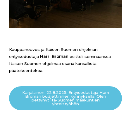
Kauppaneuvos ja Itäisen Suomen ohjelman
erityisedustaja
Harri Broman
esitteli seminaarissa
Itäisen Suomen ohjelmaa osana kansallista
päätöksentekoa.
Karjalainen, 22.8.2025: Erityisedustaja Harri
Broman budjettiriihen kynnyksellä: Olen
pettynyt Itä-Suomen maakuntien
yhteistyöhön