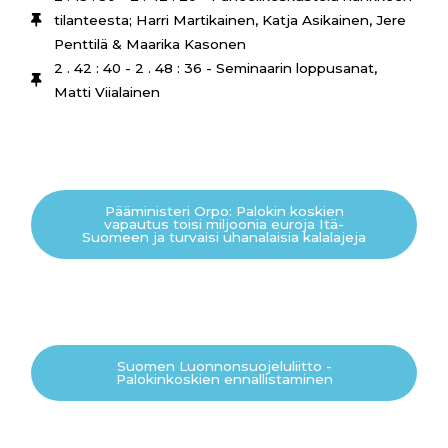
tilanteesta; Harri Martikainen, Katja Asikainen, Jere
Penttilä & Maarika Kasonen
2 . 42 : 40 - 2 . 48 : 36 - Seminaarin loppusanat,
Matti Viialainen
Pääministeri Orpo: Palokin koskien
vapautus toisi miljoonia euroja Itä-
Suomeen ja turvaisi uhanalaisia kalalajeja
Suomen Luonnonsuojeluliitto -
Palokinkoskien ennallistaminen