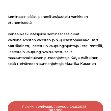
Seminaarin päätti paneelikeskustelu hankkeen
etenemisestä.
Paneelikeskustelijoina seminaarissa olivat
Valtioneuvoston kanslian (VNK) osastopäällikkö
Harri
Martikainen
, Joensuun kaupunginjohtaja
Jere Penttilä
,
Joensuun kaupunginvaltuutettu sekä
maakuntahallituksen puheenjohtaja
Katja Asikainen
sekä Heinäveden kunnanjohtaja
Maarika Kasonen
.
Palokki-seminaari, Joensuu 24.6.2025 -
tallenne