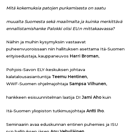
Mitä kokemuksia patojen purkamisesta on saatu
muualta Suomesta sekä maailmalta ja kuinka merkittävä
ennallistamishanke Palokki olisi EU:n mittakaavassa?
Näihin ja muihin kysymyksiin vastaavat
puheenvuoroissaan niin hallituksen asettama Itä-Suomen
erityisedustaja, kauppaneuvos
Harri Broman
,
Pohjois-Savon ELY-keskuksen johtava
kalatalousasiantuntija
Teemu Hentinen
,
WWF-Suomen ohjelmajohtaja
Sampsa Vilhunen
,
hankkeen esisuunnitelman laatija DI
Jami Aho
kuin
Itä-Suomen yliopiston tutkimusjohtaja
Antti
Iho
.
Seminaarin avaa eduskunnan entinen puhemies ja ISU
ry:n hallituksen jäsen
Anu Vehviläinen
,