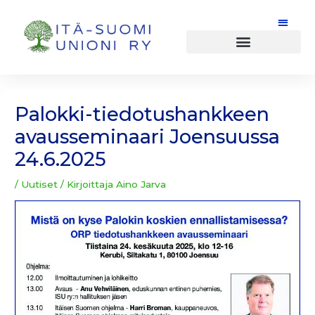
Siirry
sisältöön
Post
navigation
Palokki-tiedotushankkeen
avausseminaari Joensuussa
24.6.2025
/
Uutiset
/ Kirjoittaja
Aino Jarva