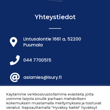
Yhteystiedot
Lintusalontie 1661 a, 52200
Puumala
044 7700515
asiamies@isury.fi
Löydät meidät Facebookista!
Käytämme verkkosivustollamme evästeitä, jotta
voimme tarjota sinulle parhaan mahdollisen
kokemuksen muistamalla mieltymyksesi ja toistuvat
vierailut. Napsauttamalla "Hyväksy kaikki" hyväksyt
Löydät meidät myös