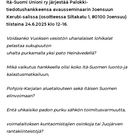
Itä-Suomi Unioni ry järjestää Palokki-
tiedotushankkeensa avausseminaarin Joensuun
Kerubi-salissa (osoitteessa Siltakatu 1, 80100 Joensuu)
tiistaina 24.6.2025 klo 12-16.
Voidaanko Vuoksen vesistön uhanalaiset lohikalat
pelastaa sukupuuton
uhalta purkamalla yksi pato Heinävedellä?
Mikä vaikutus hankkeella olisi koko Itä-Suomen luonto-ja
kalastusmatkailuun,
Pohjois-Karjalan aluetalouteen sekä itäisen Suomen
elinvoimaan?
Entä uhkaisiko padon purku sähkön toimitusvarmuutta,
voimalaitoksen kuntaomistajien osinkoja tai Juojärven
rantakiinteistöjä?