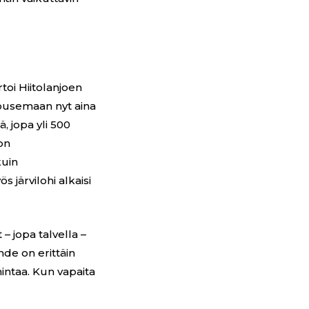
oi Hiitolanjoen
nousemaan nyt aina
, jopa yli 500
on
kuin
 järvilohi alkaisi
– jopa talvella –
hde on erittäin
mintaa. Kun vapaita