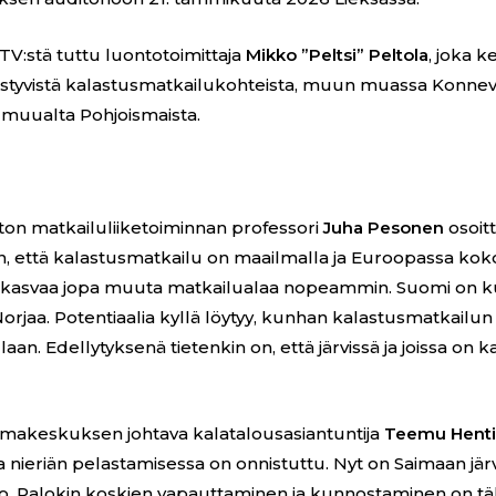
TV:stä tuttu luontotoimittaja
Mikko ”Peltsi” Peltola
, joka k
tyvistä kalastusmatkailukohteista, muun muassa Konnev
 muualta Pohjoismaista.
ton matkailuliiketoiminnan professori
Juha Pesonen
osoitt
 että kalastusmatkailu on maailmalla ja Euroopassa koko
ka kasvaa jopa muuta matkailualaa nopeammin. Suomi on ku
 Norjaa. Potentiaalia kyllä löytyy, kunhan kalastusmatkailun 
aan. Edellytyksenä tietenkin on, että järvissä ja joissa on k
imakeskuksen johtava kalatalousasiantuntija
Teemu Hent
a nieriän pelastamisessa on onnistuttu. Nyt on Saimaan järv
o. Palokin koskien vapauttaminen ja kunnostaminen on tä