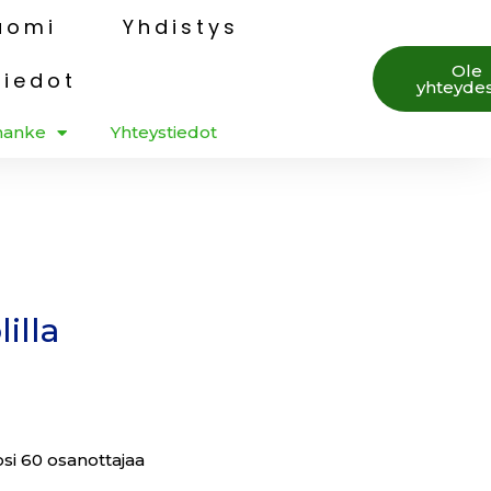
uomi
Yhdistys
Ole
tiedot
yhteydes
hanke
Yhteystiedot
illa
si 60 osanottajaa