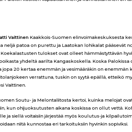
atti Vaittinen
Kaakkois-Suomen elinvoimakeskuksesta kert
a neljä patoa on purettu ja Laatokan lohikalat pääsevät 
. Koekalastusten tulokset ovat olleet hämmästyttävän hyviä
poikasta yhdeltä aarilta Kangaskoskella. Koska Palokissa 
a jopa 20 kertaa enemmän ja vesimääräkin on enemmän 
tolanjokeen verrattuna, tuskin on syytä epäillä, etteikö myös
esi Vaittinen.
omen Soutu- ja Melontaliitosta kertoi, kuinka melojat ovat 
iin, kun ohijuoksutusten aikana koskissa on ollut vettä. Ko
le ja siellä voitaisiin järjestää myös koulutus-ja kilpailutoi
oidaan niitä kunnostaa eri tarkoituksiin hyvinkin sopiviksi.