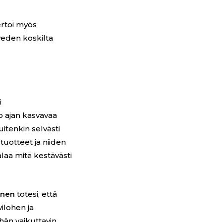
ertoi myös
eden koskilta
i
 ajan kasvavaa
itenkin selvästi
tuotteet ja niiden
alaa mitä kestävästi
inen
totesi, että
ilohen ja
hän vaikuttavin