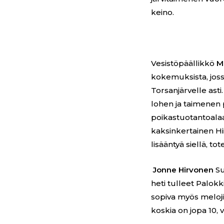
keino.
Vesistöpäällikkö
M
kokemuksista, joss
Torsanjärvelle asti
lohen ja taimenen 
poikastuotantoala
kaksinkertainen Hii
lisääntyä siellä, tot
Jonne Hirvonen
Su
heti tulleet Palokk
sopiva myös melojil
koskia on jopa 10, v