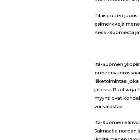
Tilaisuuden juonsi 
esimerkkejä menes
Keski-Suomesta ja
Itä-Suomen yliopis
puheenvuorossaan,
liiketoimintaa, jo
jäljessä Ruotsia ja
myynti ovat kohdall
voi kalastaa.
Itä-Suomen elinvo
Saimaalla norpan j
järvitaimenen vuor