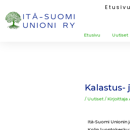
Siirry
Etusiv
sisältöön
Etusivu
Uutiset
Post
navigation
Kalastus- 
/
Uutiset
/ Kirjoittaja
Itä-Suomi Unionin 
Kolin luontokesku