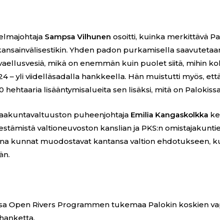
lmajohtaja
Sampsa Vilhunen
osoitti, kuinka merkittävä Pa
 kansainvälisestikin. Yhden padon purkamisella saavutetaan
 vaellusvesiä, mikä on enemmän kuin puolet siitä, mihin 
24 – yli viidelläsadalla hankkeella. Hän muistutti myös, ett
0 hehtaaria lisääntymisalueita sen lisäksi, mitä on Palokissa
maakuntavaltuuston puheenjohtaja
Emilia Kangaskolkka
ke
jestämistä valtioneuvoston kanslian ja PKS:n omistajakuntie
ikkoina kunnat muodostavat kantansa valtion ehdotukseen, k
än.
li osa Open Rivers Programmen tukemaa Palokin koskien v
hanketta.