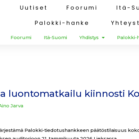
u
Uutiset
Foorumi
Itä-S
Palokki-hanke
Yhteys
Foorumi
Itä-Suomi
Yhdistys
Palokki-
ja luontomatkailu kiinnosti Kol
Aino Jarva
järjestämä Palokki-tiedotushankkeen päätöstilaisuus koko
ksen auditorioon 21. tammikuuta 2026 Lieksassa.