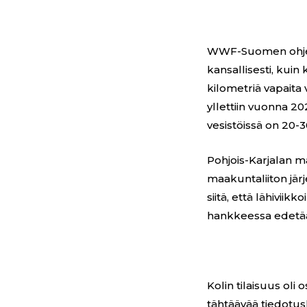
WWF-Suomen ohje
kansallisesti, kuin
kilometriä vapaita
yllettiin vuonna 20
vesistöissä on 20-3
Pohjois-Karjalan 
maakuntaliiton jär
siitä, että lähivi
hankkeessa edetä
Kolin tilaisuus o
tähtäävää tiedotus