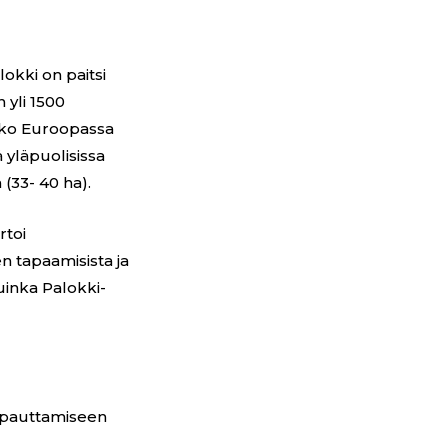
lokki on paitsi
 yli 1500
koko Euroopassa
ä yläpuolisissa
 (33- 40 ha).
rtoi
n tapaamisista ja
uinka Palokki-
apauttamiseen