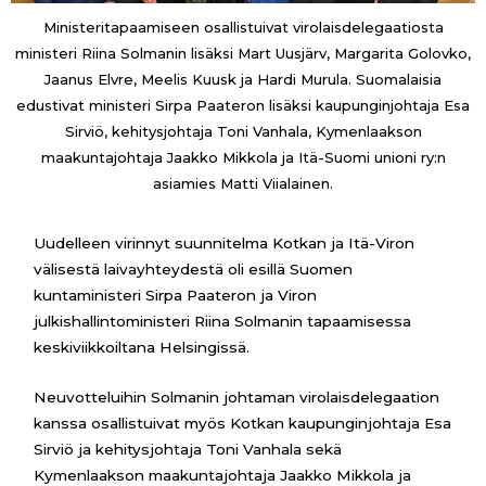
Ministeritapaamiseen osallistuivat virolaisdelegaatiosta
ministeri Riina Solmanin lisäksi Mart Uusjärv, Margarita Golovko,
Jaanus Elvre, Meelis Kuusk ja Hardi Murula. Suomalaisia
edustivat ministeri Sirpa Paateron lisäksi kaupunginjohtaja Esa
Sirviö, kehitysjohtaja Toni Vanhala, Kymenlaakson
maakuntajohtaja Jaakko Mikkola ja Itä-Suomi unioni ry:n
asiamies Matti Viialainen.
Uudelleen virinnyt suunnitelma Kotkan ja Itä-Viron
välisestä laivayhteydestä oli esillä Suomen
kuntaministeri Sirpa Paateron ja Viron
julkishallintoministeri Riina Solmanin tapaamisessa
keskiviikkoiltana Helsingissä.
Neuvotteluihin Solmanin johtaman virolaisdelegaation
kanssa osallistuivat myös Kotkan kaupunginjohtaja Esa
Sirviö ja kehitysjohtaja Toni Vanhala sekä
Kymenlaakson maakuntajohtaja Jaakko Mikkola ja