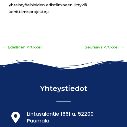
yhteistyöaihioiden edistämiseen liittyviä
kehittämisprojekteja.
←
Edellinen Artikkeli
Seuraava Artikkeli
→
Yhteystiedot
Lintusalontie 1661 a, 52200
Puumala