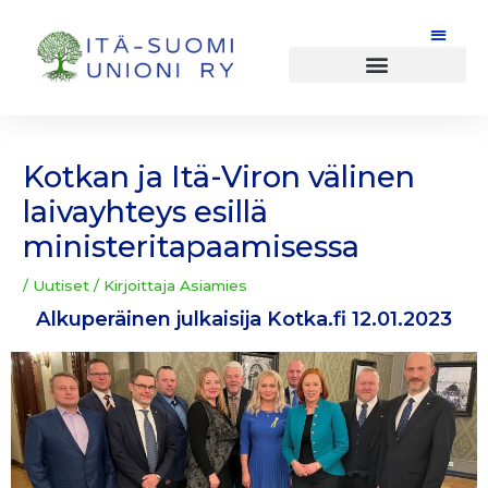
Siirry
sisältöön
Post
navigation
Kotkan ja Itä-Viron välinen
laivayhteys esillä
ministeritapaamisessa
/
Uutiset
/ Kirjoittaja
Asiamies
Alkuperäinen julkaisija Kotka.fi 12.01.2023