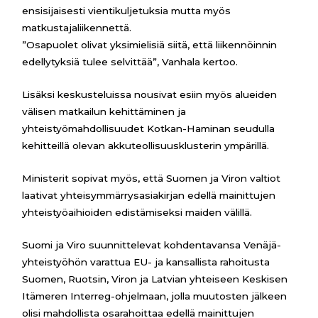
ensisijaisesti vientikuljetuksia mutta myös
matkustajaliikennettä.
”Osapuolet olivat yksimielisiä siitä, että liikennöinnin
edellytyksiä tulee selvittää”, Vanhala kertoo.
Lisäksi keskusteluissa nousivat esiin myös alueiden
välisen matkailun kehittäminen ja
yhteistyömahdollisuudet Kotkan-Haminan seudulla
kehitteillä olevan akkuteollisuusklusterin ympärillä.
Ministerit sopivat myös, että Suomen ja Viron valtiot
laativat yhteisymmärrysasiakirjan edellä mainittujen
yhteistyöaihioiden edistämiseksi maiden välillä.
Suomi ja Viro suunnittelevat kohdentavansa Venäjä-
yhteistyöhön varattua EU- ja kansallista rahoitusta
Suomen, Ruotsin, Viron ja Latvian yhteiseen Keskisen
Itämeren Interreg-ohjelmaan, jolla muutosten jälkeen
olisi mahdollista osarahoittaa edellä mainittujen