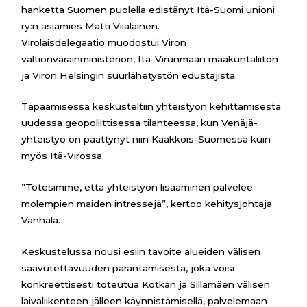
hanketta Suomen puolella edistänyt Itä-Suomi unioni
ry:n asiamies Matti Viialainen.
Virolaisdelegaatio muodostui Viron
valtionvarainministeriön, Itä-Virunmaan maakuntaliiton
ja Viron Helsingin suurlähetystön edustajista.
Tapaamisessa keskusteltiin yhteistyön kehittämisestä
uudessa geopoliittisessa tilanteessa, kun Venäjä-
yhteistyö on päättynyt niin Kaakkois-Suomessa kuin
myös Itä-Virossa.
”Totesimme, että yhteistyön lisääminen palvelee
molempien maiden intressejä”, kertoo kehitysjohtaja
Vanhala.
Keskustelussa nousi esiin tavoite alueiden välisen
saavutettavuuden parantamisesta, joka voisi
konkreettisesti toteutua Kotkan ja Sillamäen välisen
laivaliikenteen jälleen käynnistämisellä, palvelemaan